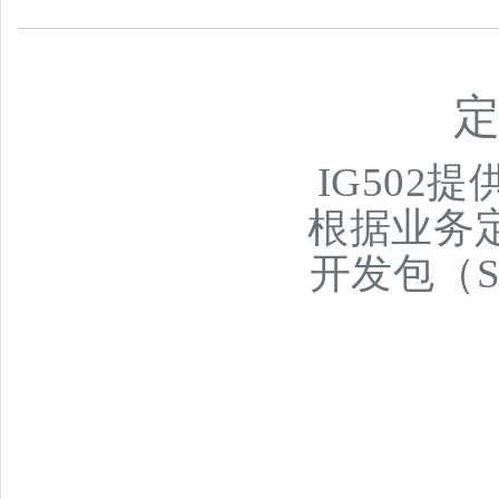
定
IG502
根据业务
开发包（S